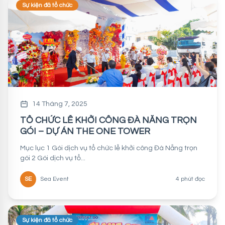
Sự kiện đã tổ chức
14 Tháng 7, 2025
TỔ CHỨC LỄ KHỞI CÔNG ĐÀ NẴNG TRỌN
GÓI – DỰ ÁN THE ONE TOWER
Mục lục 1 Gói dịch vụ tổ chức lễ khởi công Đà Nẵng trọn
gói 2 Gói dịch vụ tổ...
SE
Sea Event
4 phút đọc
Sự kiện đã tổ chức