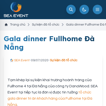
Trang chủ
Sự kiện đã tổ chức
Gala dinner Fullhome Đà
Gala dinner Fullhome Đà
Nẵng
SEA Event
•
09/07/2020
•
Sự kiện đã tổ chức
Tạm khép lại sự kiện khai trương hoành tráng của
Fullhome 4 tại Đà Nẵng của công ty DanaWood. SEA
Event tại tiếp tục là đơn vị được tin tưởng
tổ chức
gala dinner tri ân khách hàng của Fullhome tại Đà
Nẵng
.