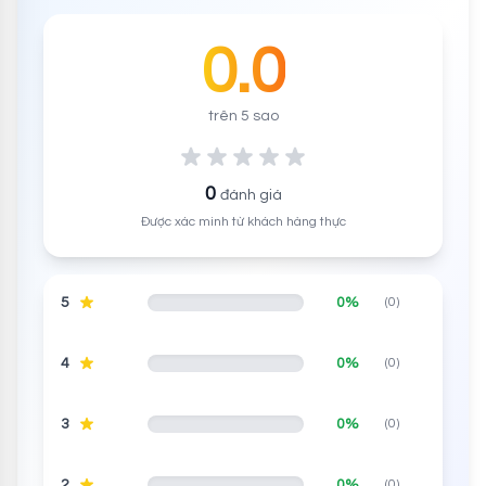
0.0
trên 5 sao
0
đánh giá
Được xác minh từ khách hàng thực
5
0%
(0)
4
0%
(0)
3
0%
(0)
2
0%
(0)