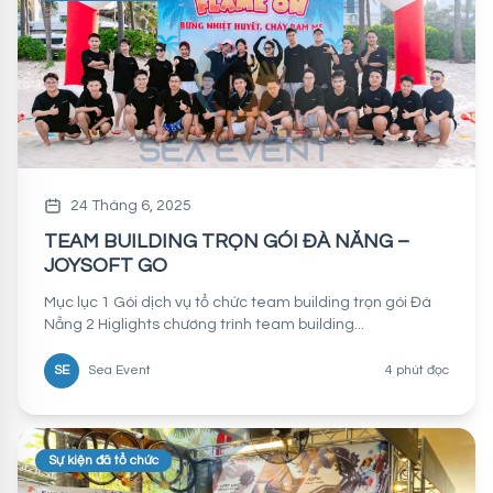
24 Tháng 6, 2025
TEAM BUILDING TRỌN GÓI ĐÀ NẴNG –
JOYSOFT GO
Mục lục 1 Gói dịch vụ tổ chức team building trọn gói Đà
Nẵng 2 Higlights chương trình team building...
SE
Sea Event
4 phút đọc
Sự kiện đã tổ chức