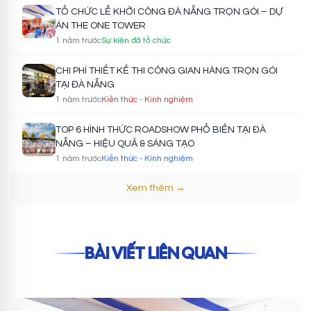
TỔ CHỨC LỄ KHỞI CÔNG ĐÀ NẴNG TRỌN GÓI – DỰ
ÁN THE ONE TOWER
1 năm trước
Sự kiện đã tổ chức
CHI PHÍ THIẾT KẾ THI CÔNG GIAN HÀNG TRỌN GÓI
TẠI ĐÀ NẴNG
1 năm trước
Kiến thức - Kinh nghiệm
TOP 6 HÌNH THỨC ROADSHOW PHỔ BIẾN TẠI ĐÀ
NẴNG – HIỆU QUẢ & SÁNG TẠO
1 năm trước
Kiến thức - Kinh nghiệm
Xem thêm →
BÀI VIẾT LIÊN QUAN