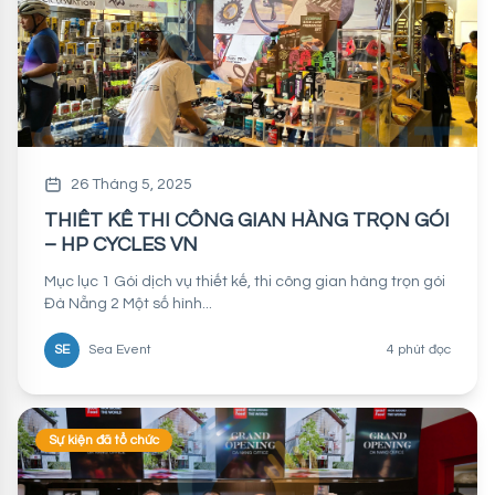
26 Tháng 5, 2025
THIẾT KẾ THI CÔNG GIAN HÀNG TRỌN GÓI
– HP CYCLES VN
Mục lục 1 Gói dịch vụ thiết kế, thi công gian hàng trọn gói
Đà Nẵng 2 Một số hình...
SE
Sea Event
4 phút đọc
Sự kiện đã tổ chức