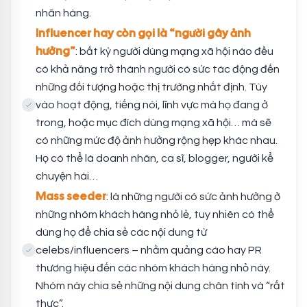
nhãn hàng.
Influencer hay còn gọi là “người gây ảnh
hưởng”
: bất kỳ người dùng mạng xã hội nào đều
có khả năng trở thành người có sức tác động đến
những đối tượng hoặc thị trường nhất định. Tùy
vào hoạt động, tiếng nói, lĩnh vực mà họ đang ở
trong, hoặc mục đích dùng mạng xã hội… mà sẽ
có những mức độ ảnh hưởng rộng hẹp khác nhau.
Họ có thể là doanh nhân, ca sĩ, blogger, người kể
chuyện hài…
Mass seeder
: là những người có sức ảnh hưởng ở
những nhóm khách hàng nhỏ lẻ, tuy nhiên có thể
dùng họ để chia sẻ các nội dung từ
celebs/influencers – nhằm quảng cáo hay PR
thương hiệu đến các nhóm khách hàng nhỏ này.
Nhóm này chia sẻ những nội dung chân tình và “rất
thực”.