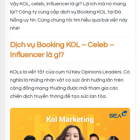
Vậy KOL, celeb, Influencer là gì? Lợi ích mà nó mang
lại? Công ty cung cấp dịch vụ Booking KOL tại Đà
Nẵng uy tín. Cùng chúng tôi tìm hiểu qua bài viết này
nhé!
Dịch vụ Booking KOL – Celeb –
Influencer là gì?
KOLs là viết tắt của cụm từ Key Opinions Leaders. Có
nghĩa là những nhân vật có sức ảnh hưởng lớn trên
cộng đồng mạng thường được mời tham gia các
chiến dịch truyền thông để tạo sức lan tỏa.