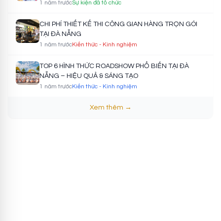
1 năm trước
Sự kiện đã tổ chức
CHI PHÍ THIẾT KẾ THI CÔNG GIAN HÀNG TRỌN GÓI
TẠI ĐÀ NẴNG
1 năm trước
Kiến thức - Kinh nghiệm
TOP 6 HÌNH THỨC ROADSHOW PHỔ BIẾN TẠI ĐÀ
NẴNG – HIỆU QUẢ & SÁNG TẠO
1 năm trước
Kiến thức - Kinh nghiệm
Xem thêm →