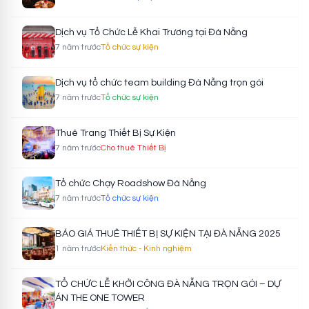
Dịch vụ Tổ Chức Lễ Khai Trương tại Đà Nẵng
7 năm trước
Tổ chức sự kiện
Dịch vụ tổ chức team building Đà Nẵng trọn gói
7 năm trước
Tổ chức sự kiện
Thuê Trang Thiết Bị Sự Kiện
7 năm trước
Cho thuê Thiết Bị
Tổ chức Chạy Roadshow Đà Nẵng
7 năm trước
Tổ chức sự kiện
BÁO GIÁ THUÊ THIẾT BỊ SỰ KIỆN TẠI ĐÀ NẴNG 2025
1 năm trước
Kiến thức - Kinh nghiệm
TỔ CHỨC LỄ KHỞI CÔNG ĐÀ NẴNG TRỌN GÓI – DỰ
ÁN THE ONE TOWER