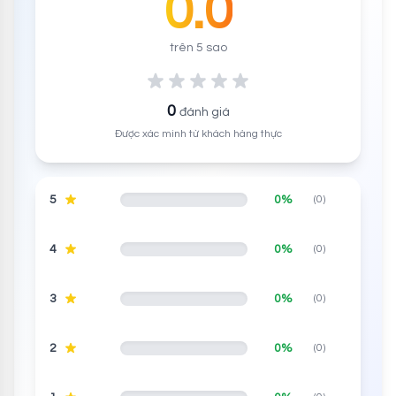
0.0
trên 5 sao
0
đánh giá
Được xác minh từ khách hàng thực
5
0%
(0)
4
0%
(0)
3
0%
(0)
2
0%
(0)