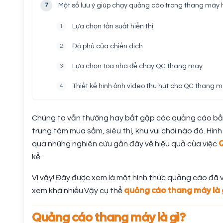
7
Một số lưu ý giúp chạy quảng cáo trong thang máy 
1
Lựa chọn tần suất hiển thị
2
Độ phủ của chiến dịch
3
Lựa chọn tòa nhà để chạy QC thang máy
4
Thiết kế hình ảnh video thu hút cho QC thang 
Chúng ta vẫn thường hay bắt gặp các quảng cáo bằn
trung tâm mua sắm, siêu thị, khu vui chơi nào đó. Hìn
qua những nghiên cứu gần đây về hiệu quả của việc
kể.
Vì vậy! Đây được xem là một hình thức quảng cáo đã v
quảng cáo thang máy là 
xem khá nhiều.Vậy cụ thể
Quảng cáo thang máy là gì?