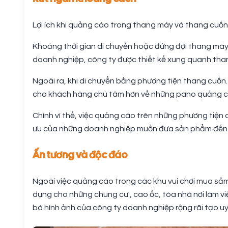
Lợi ích khi quảng cáo trong thang máy và thang cuố
Khoảng thời gian di chuyển hoặc đứng đợi thang má
doanh nghiệp, công ty được thiết kế xung quanh tha
Ngoài ra, khi di chuyển bằng phương tiện thang cuốn
cho khách hàng chú tâm hơn về những pano quảng c
Chính vì thế, việc quảng cáo trên những phương tiện 
ưu của những doanh nghiệp muốn đưa sản phẩm đến g
Ấn tương và độc đáo
Ngoài việc quảng cáo trong các khu vui chơi mua sắ
dụng cho những chung cư , cao ốc, tòa nhà nơi làm v
bá hình ảnh của công ty doanh nghiệp rộng rãi tạo uy 