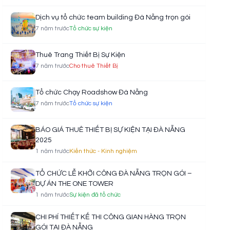
Dịch vụ tổ chức team building Đà Nẵng trọn gói
7 năm trước
Tổ chức sự kiện
Thuê Trang Thiết Bị Sự Kiện
7 năm trước
Cho thuê Thiết Bị
Tổ chức Chạy Roadshow Đà Nẵng
7 năm trước
Tổ chức sự kiện
BÁO GIÁ THUÊ THIẾT BỊ SỰ KIỆN TẠI ĐÀ NẴNG
2025
1 năm trước
Kiến thức - Kinh nghiệm
TỔ CHỨC LỄ KHỞI CÔNG ĐÀ NẴNG TRỌN GÓI –
DỰ ÁN THE ONE TOWER
1 năm trước
Sự kiện đã tổ chức
CHI PHÍ THIẾT KẾ THI CÔNG GIAN HÀNG TRỌN
GÓI TẠI ĐÀ NẴNG