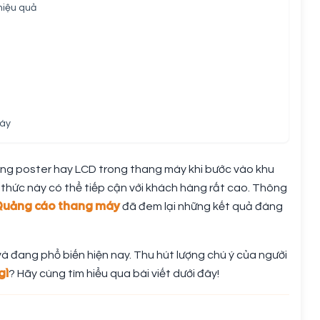
hiệu quả
máy
g poster hay LCD trong thang máy khi bước vào khu
h thức này có thể tiếp cận với khách hàng rất cao. Thông
Quảng cáo thang máy
đã đem lại những kết quả đáng
à đang phổ biến hiện nay. Thu hút lượng chú ý của người
gì
? Hãy cùng tìm hiểu qua bài viết dưới đây!