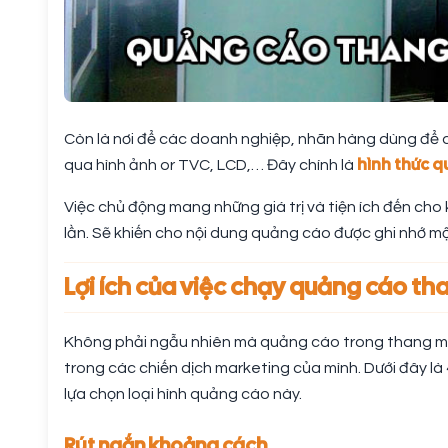
Còn là nơi để các doanh nghiệp, nhãn hàng dùng để 
hình thức 
qua hình ảnh or TVC, LCD,… Đây chính là
Việc chủ động mang những giá trị và tiện ích đến cho 
lần. Sẽ khiến cho nội dung quảng cáo được ghi nhớ mộ
Lợi ích của việc chạy quảng cáo t
Không phải ngẫu nhiên mà quảng cáo trong thang máy 
trong các chiến dịch marketing của mình. Dưới đây là 
lựa chọn loại hình quảng cáo này.
Rút ngắn khoảng cách