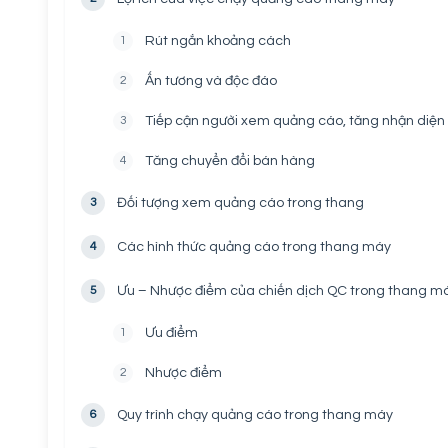
1
Rút ngắn khoảng cách
2
Ấn tương và độc đáo
3
Tiếp cận người xem quảng cáo, tăng nhận diện
4
Tăng chuyển đổi bán hàng
3
Đối tượng xem quảng cáo trong thang
4
Các hình thức quảng cáo trong thang máy
5
Ưu – Nhược điểm của chiến dịch QC trong thang m
1
Ưu điểm
2
Nhược điểm
6
Quy trình chạy quảng cáo trong thang máy