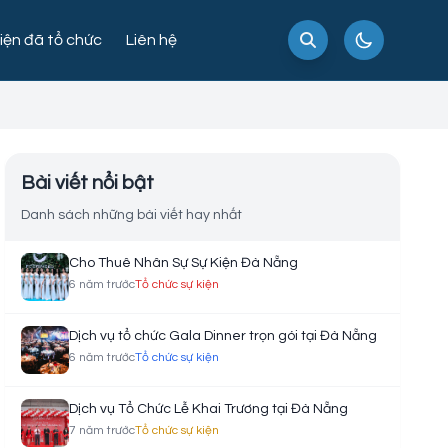
iện đã tổ chức
Liên hệ
Bài viết nổi bật
Danh sách những bài viết hay nhất
Cho Thuê Nhân Sự Sự Kiện Đà Nẵng
6 năm trước
Tổ chức sự kiện
Dịch vụ tổ chức Gala Dinner trọn gói tại Đà Nẵng
6 năm trước
Tổ chức sự kiện
Dịch vụ Tổ Chức Lễ Khai Trương tại Đà Nẵng
7 năm trước
Tổ chức sự kiện