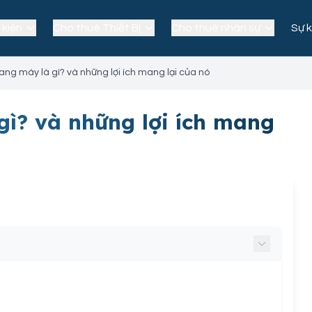
 kiện
Cho thuê Thiết Bị
Cho thuê nhân sự
Sự k
ng máy là gì? và những lợi ích mang lại của nó
ì? và những lợi ích mang