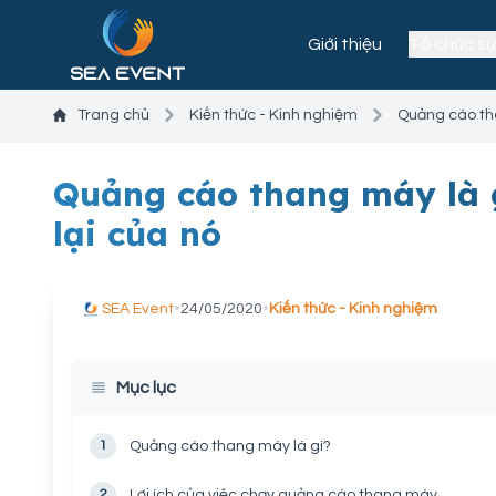
Giới thiệu
Tổ chức sự
Trang chủ
Kiến thức - Kinh nghiệm
Quảng cáo tha
Quảng cáo thang máy là g
lại của nó
SEA Event
•
24/05/2020
•
Kiến thức - Kinh nghiệm
Mục lục
1
Quảng cáo thang máy là gì?
2
Lợi ích của việc chạy quảng cáo thang máy