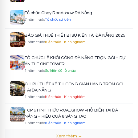
Tổ chức Chạy Roadshow Đà Nẵng
7 năm trước
Tổ chức sự kiện
BÁO GIÁ THUÊ THIẾT BỊ SỰ KIỆN TẠI ĐÀ NẴNG 2025
1 năm trước
Kiến thức - Kinh nghiệm
TỔ CHỨC LỄ KHỞI CÔNG ĐÀ NẴNG TRỌN GÓI – DỰ
ÁN THE ONE TOWER
1 năm trước
Sự kiện đã tổ chức
CHI PHÍ THIẾT KẾ THI CÔNG GIAN HÀNG TRỌN GÓI
TẠI ĐÀ NẴNG
1 năm trước
Kiến thức - Kinh nghiệm
TOP 6 HÌNH THỨC ROADSHOW PHỔ BIẾN TẠI ĐÀ
NẴNG – HIỆU QUẢ & SÁNG TẠO
1 năm trước
Kiến thức - Kinh nghiệm
Xem thêm →