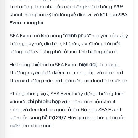
trình riêng theo nhu cầu của từng khách hàng. 95%
khách hàng cực kỳ hài lòng về dịch vụ và kết quả SEA
Event mang lại.
SEA Event có khả năng
“chinh phục”
mọi yêu cầu về ý
tưởng, quy mô, địa hình, khí hậu, v.v. Chúng tôi biết
lường trước và ứng phó tốt mọi tình huống xảy ra.​
Hệ thống thiết bị tại SEA Event
hiện đại,
đa dạng,
thường xuyên được kiểm tra, nâng cấp và cập nhật
theo xu hướng mới nhất, đáp ứng mọi loại hình sự kiện.
Không những vậy, SEA Event xây dựng chương trình
với mức
chi phí phù hợp
với ngân sách của khách
hàng và đem lại hiệu quả tối đa. Đội ngũ SEA Event
luôn sẵn sàng
hỗ trợ 24/7
. Hãy gọi cho chúng tôi bất
cứ khi nào bạn cần!