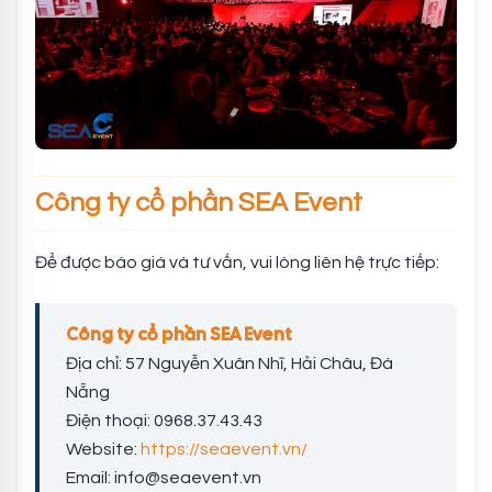
Công ty cổ phần SEA Event
Để được báo giá và tư vấn, vui lòng liên hệ trực tiếp:
Công ty cổ phần SEA Event
Địa chỉ: 57 Nguyễn Xuân Nhĩ, Hải Châu, Đà
Nẵng
Điện thoại: 0968.37.43.43
Website:
https://seaevent.vn/
Email:
info@seaevent.vn