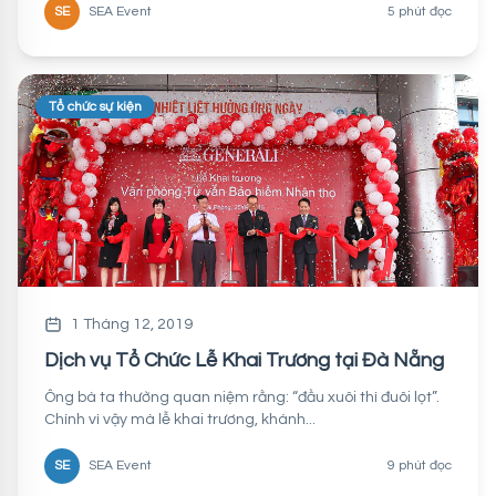
SE
SEA Event
5 phút đọc
Tổ chức sự kiện
1 Tháng 12, 2019
Dịch vụ Tổ Chức Lễ Khai Trương tại Đà Nẵng
Ông bà ta thường quan niệm rằng: “đầu xuôi thì đuôi lọt”.
Chính vì vậy mà lễ khai trương, khánh...
SE
SEA Event
9 phút đọc